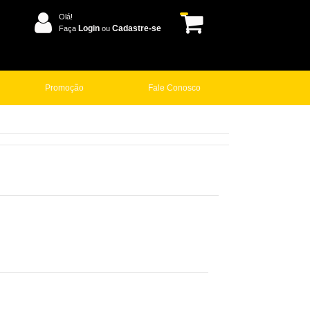
Olá!
Login
Cadastre-se
Faça
ou
Promoção
Fale Conosco