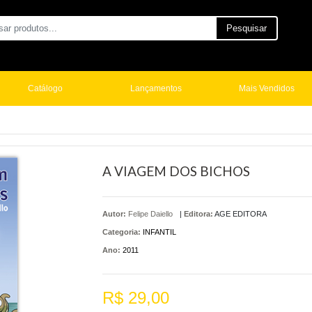
Pesquisar
Catálogo
Lançamentos
Mais Vendidos
A VIAGEM DOS BICHOS
Autor:
Felipe Daiello
|
Editora:
AGE EDITORA
Categoria:
INFANTIL
Ano:
2011
R$ 29,00