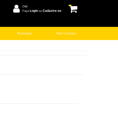
Olá!
Login
Cadastre-se
Faça
ou
Promoção
Fale Conosco