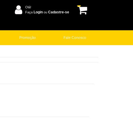
Olá!
Login
Cadastre-se
Faça
ou
Promoção
Fale Conosco