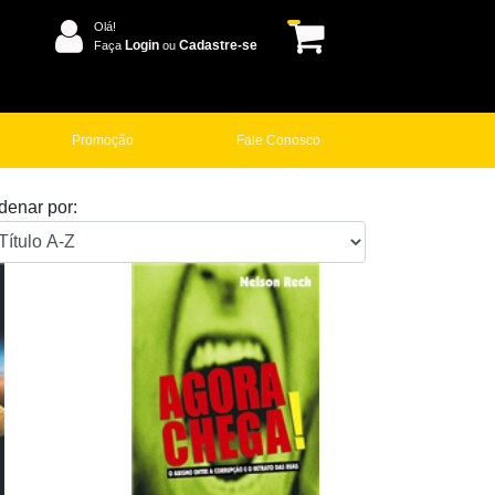
Olá!
Login
Cadastre-se
Faça
ou
Promoção
Fale Conosco
denar por: