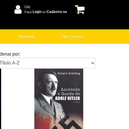
Olá!
Login
Cadastre-se
Faça
ou
Promoção
Fale Conosco
denar por: