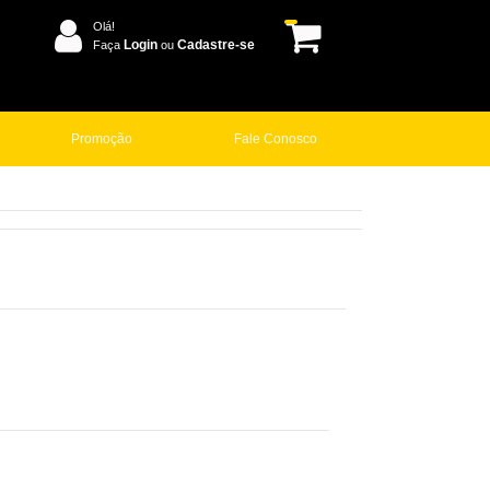
Olá!
Login
Cadastre-se
Faça
ou
Promoção
Fale Conosco