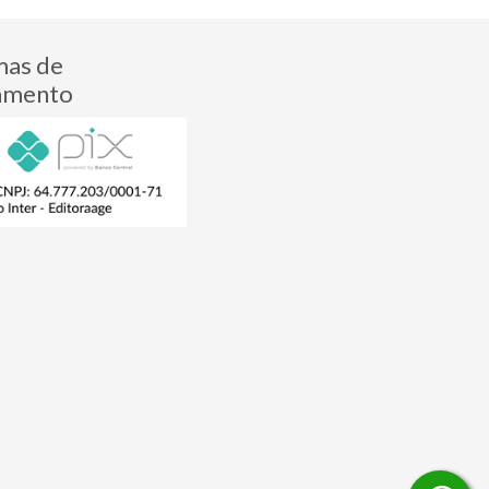
mas de
amento