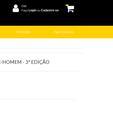
Olá!
Login
Cadastre-se
Faça
ou
Promoção
Fale Conosco
-HOMEM - 3ª EDIÇÃO